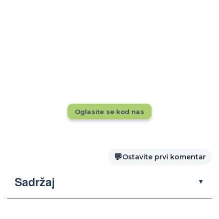
Rezervacije tokom cele godine?
Dok drugi pune kapacitete, da li se vaš
smeštaj vidi pred 20.000+ putnika mesečno?
Ne propustite priliku — oglasite se odmah!
Oglasite se kod nas
💬
Ostavite prvi komentar
Sadržaj
▼