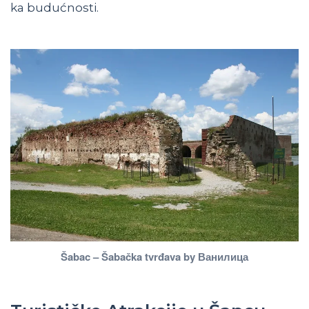
ka budućnosti.
Šabac – Šabačka tvrđava by Ванилица