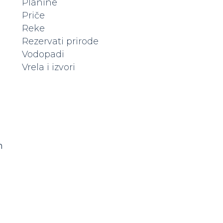
Planine
Priče
Reke
Rezervati prirode
Vodopadi
Vrela i izvori
Popunite
kapacitet
vašeg hotela
m
Hoteli koji su već na
platformi dobijaju
više rezervacija. Da li
vas vidi 20.000+
posetilaca mesečno?
Ne ostajte u senci —
istaknite svoj hotel