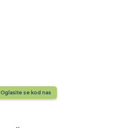
je tokom cele godine?
, da li se vaš smeštaj vidi pred 20.000+ putnika
opustite priliku — oglasite se odmah!
Oglasite se kod nas