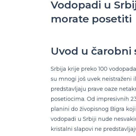
Vodopadi u Srbij
morate posetiti
Uvod u čarobni 
Srbija krije preko 100 vodopad
su mnogi još uvek neistraženi il
predstavljaju prave oaze netakn
posetiocima. Od impresivnih 2
planini do živopisnog Bigra koji
vodopadi u Srbiji nude nesvakid
kristalni slapovi ne predstavlja