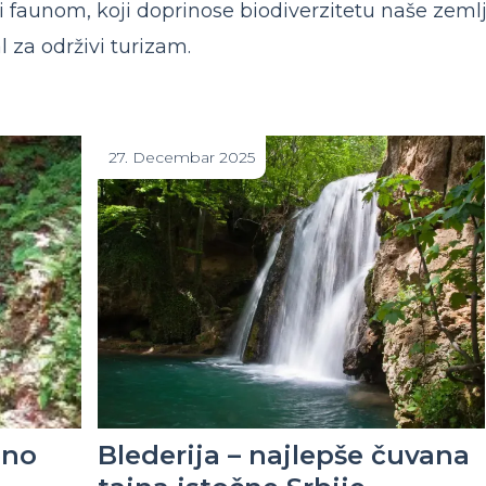
 faunom, koji doprinose biodiverzitetu naše zeml
l za održivi turizam.
27. Decembar 2025
eno
Blederija – najlepše čuvana