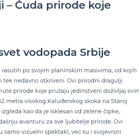
i – Čuda prirode koje
svet vodopada Srbije
a rasutih po svojim planinskim masivima, od kojih
i tek nedavno otkriveni. Ovi prirodni dragulji
ute prirode koje pružaju jedinstveni doživljaj svi
32 metra visokog Kaluđerskog skoka na Staroj
 izgleda kao da je isklesan od zelene čipke,
ašnju avanturu za sve ljubitelje prirode. Ovi
ju samo vizuelni spektakl, već su i svojevrsni