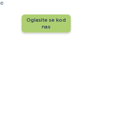
je
sada!
Oglasite se kod
nas