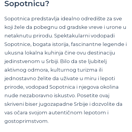
Sopotnicu?
Sopotnica predstavlja idealno odredište za sve
koji žele da pobegnu od gradske vreve i urone u
netaknutu prirodu. Spektakularni vodopadi
Sopotnice, bogata istorija, fascinantne legende i
ukusna lokalna kuhinja čine ovu destinaciju
jedinstvenom u Srbiji. Bilo da ste ljubitelj
aktivnog odmora, kulturnog turizma ili
jednostavno želite da uživate u miru i lepoti
prirode, vodopad Sopotnica i njegova okolina
nude nezaboravno iskustvo. Posetite ovaj
skriveni biser jugozapadne Srbije i dozvolite da
vas očara svojom autentičnom lepotom i
gostoprimstvom.