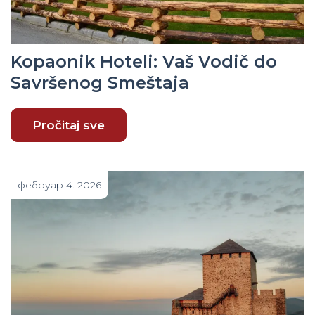
Kopaonik Hoteli: Vaš Vodič do
Savršenog Smeštaja
Pročitaj sve
фебруар 4. 2026