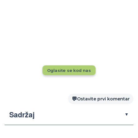
Rezervacije tokom cele godine?
Dok drugi pune kapacitete, da li se vaš
smeštaj vidi pred 20.000+ putnika mesečno?
Ne propustite priliku — oglasite se odmah!
Oglasite se kod nas
💬
Ostavite prvi komentar
Sadržaj
▼