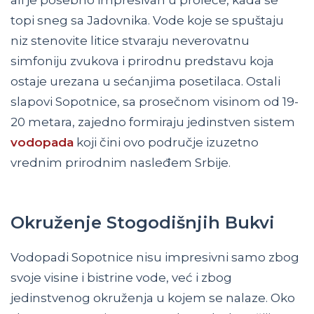
topi sneg sa Jadovnika. Vode koje se spuštaju
niz stenovite litice stvaraju neverovatnu
simfoniju zvukova i prirodnu predstavu koja
ostaje urezana u sećanjima posetilaca. Ostali
slapovi Sopotnice, sa prosečnom visinom od 19-
20 metara, zajedno formiraju jedinstven sistem
vodopada
koji čini ovo područje izuzetno
vrednim prirodnim nasleđem Srbije.
Okruženje Stogodišnjih Bukvi
Vodopadi Sopotnice nisu impresivni samo zbog
svoje visine i bistrine vode, već i zbog
jedinstvenog okruženja u kojem se nalaze. Oko