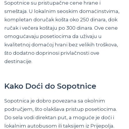
Sopotnice su pristupačne cene hrane i
smeštaja. U lokalnim seoskim domaćinstvima,
kompletan doručak košta oko 250 dinara, dok
ručak i večera koštaju po 300 dinara. Ove cene
omogućavaju posetiocima da uživaju u
kvalitetnoj domaćoj hrani bez velikih troškova,
što dodatno doprinosi privlačnosti ove
destinacije.
Kako Doći do Sopotnice
Sopotnica je dobro povezana sa okolnim
područjem, što olakšava pristup posetiocima.
Do sela vodi direktan put, a moguće je doći i
lokalnim autobusom ili taksijem iz Prijepolja.