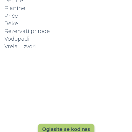
Pećine
Planine
Priče
Reke
Rezervati prirode
Vodopadi
Vrela i izvori
Popunite kapacitet vašeg
hotela
Hoteli koji su već na platformi dobijaju više
rezervacija. Da li vas vidi 20.000+ posetilaca
mesečno? Ne ostajte u senci — istaknite svoj
hotel sada!
Oglasite se kod nas