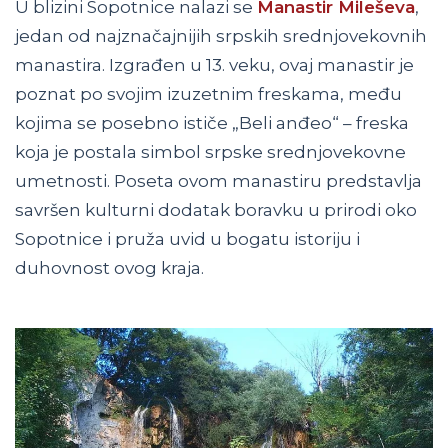
U blizini Sopotnice nalazi se
Manastir Mileševa
,
jedan od najznačajnijih srpskih srednjovekovnih
manastira. Izgrađen u 13. veku, ovaj manastir je
poznat po svojim izuzetnim freskama, među
kojima se posebno ističe „Beli anđeo“ – freska
koja je postala simbol srpske srednjovekovne
umetnosti. Poseta ovom manastiru predstavlja
savršen kulturni dodatak boravku u prirodi oko
Sopotnice i pruža uvid u bogatu istoriju i
duhovnost ovog kraja.