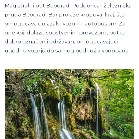
Magistralni put Beograd–Podgorica i železnička
pruga Beograd–Bar prolaze kroz ovaj kraj, što
omogućava dolazak i vozom i autobusom. Za
one koji dolaze sopstvenim prevozom, put je
dobro označen i održavan, omogućavajući
ugodnu vožnju do samog podnožja vodopada.