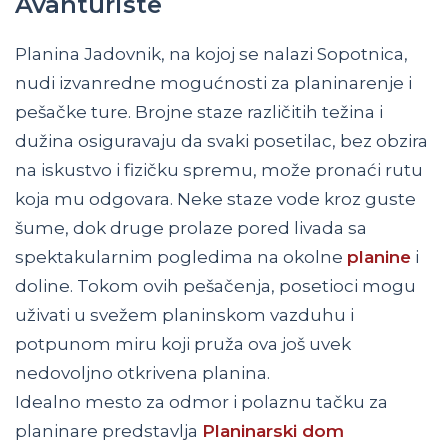
Avanturiste
Planina Jadovnik, na kojoj se nalazi Sopotnica,
nudi izvanredne mogućnosti za planinarenje i
pešačke ture. Brojne staze različitih težina i
dužina osiguravaju da svaki posetilac, bez obzira
na iskustvo i fizičku spremu, može pronaći rutu
koja mu odgovara. Neke staze vode kroz guste
šume, dok druge prolaze pored livada sa
spektakularnim pogledima na okolne
planine
i
doline. Tokom ovih pešačenja, posetioci mogu
uživati u svežem planinskom vazduhu i
potpunom miru koji pruža ova još uvek
nedovoljno otkrivena planina.
Idealno mesto za odmor i polaznu tačku za
planinare predstavlja
Planinarski dom