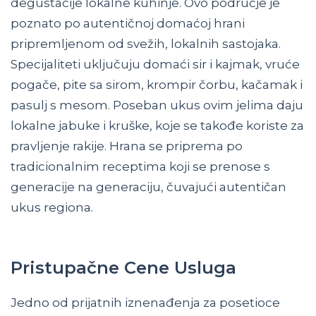
degustacije lokalne kuhinje. Ovo područje je
poznato po autentičnoj domaćoj hrani
pripremljenom od svežih, lokalnih sastojaka.
Specijaliteti uključuju domaći sir i kajmak, vruće
pogače, pite sa sirom, krompir čorbu, kačamak i
pasulj s mesom. Poseban ukus ovim jelima daju
lokalne jabuke i kruške, koje se takođe koriste za
pravljenje rakije. Hrana se priprema po
tradicionalnim receptima koji se prenose s
generacije na generaciju, čuvajući autentičan
ukus regiona.
Pristupačne Cene Usluga
Jedno od prijatnih iznenađenja za posetioce