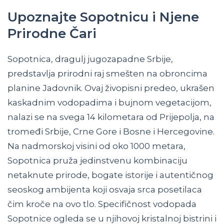
Upoznajte Sopotnicu i Njene
Prirodne Čari
Sopotnica, dragulj jugozapadne Srbije,
predstavlja prirodni raj smešten na obroncima
planine Jadovnik. Ovaj živopisni predeo, ukrašen
kaskadnim vodopadima i bujnom vegetacijom,
nalazi se na svega 14 kilometara od Prijepolja, na
tromeđi Srbije, Crne Gore i Bosne i Hercegovine.
Na nadmorskoj visini od oko 1000 metara,
Sopotnica pruža jedinstvenu kombinaciju
netaknute prirode, bogate istorije i autentičnog
seoskog ambijenta koji osvaja srca posetilaca
čim kroče na ovo tlo. Specifičnost vodopada
Sopotnice ogleda se u njihovoj kristalnoj bistrini i