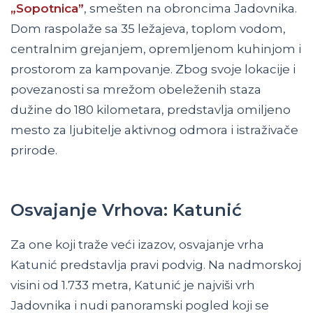
„Sopotnica”
, smešten na obroncima Jadovnika.
Dom raspolaže sa 35 ležajeva, toplom vodom,
centralnim grejanjem, opremljenom kuhinjom i
prostorom za kampovanje. Zbog svoje lokacije i
povezanosti sa mrežom obeleženih staza
dužine do 180 kilometara, predstavlja omiljeno
mesto za ljubitelje aktivnog odmora i istraživače
prirode.
Osvajanje Vrhova: Katunić
Za one koji traže veći izazov, osvajanje vrha
Katunić predstavlja pravi podvig. Na nadmorskoj
visini od 1.733 metra, Katunić je najviši vrh
Jadovnika i nudi panoramski pogled koji se