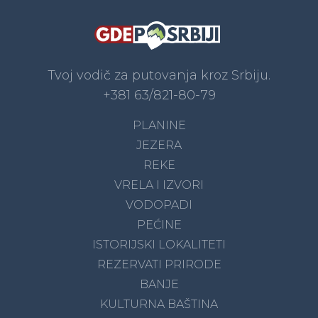
Tvoj vodič za putovanja kroz Srbiju.
+381 63/821-80-79
PLANINE
JEZERA
REKE
VRELA I IZVORI
VODOPADI
PEĆINE
ISTORIJSKI LOKALITETI
REZERVATI PRIRODE
BANJE
KULTURNA BAŠTINA