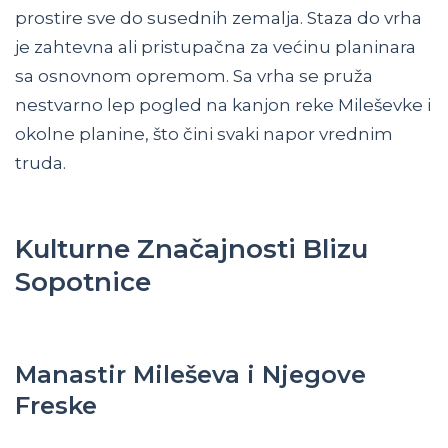
prostire sve do susednih zemalja. Staza do vrha
je zahtevna ali pristupačna za većinu planinara
sa osnovnom opremom. Sa vrha se pruža
nestvarno lep pogled na kanjon reke Mileševke i
okolne planine, što čini svaki napor vrednim
truda.
Kulturne Značajnosti Blizu
Sopotnice
Manastir Mileševa i Njegove
Freske