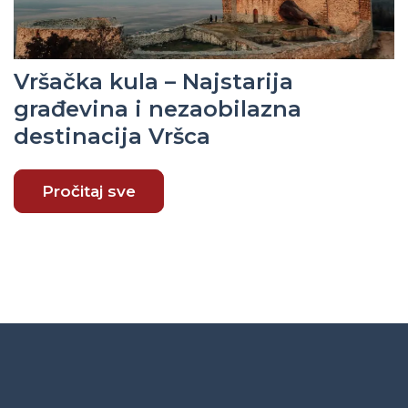
Vršačka kula – Najstarija
građevina i nezaobilazna
destinacija Vršca
Pročitaj sve