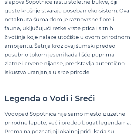
slapova Sopotnice rastu stoletne bukve, čiji
guste krošnje stvaraju poseban eko-sistem. Ova
netaknuta šuma dom je raznovrsne flore i
faune, uključujući retke vrste ptica i sitnih
životinja koje nalaze utočište u ovom prirodnom
ambijentu. Šetnja kroz ovaj šumski predeo,
posebno tokom jeseni kada lišće poprima
zlatne i crvene nijanse, predstavlja autentično
iskustvo uranjanja u srce prirode.
Legenda o Vodi i Sreći
Vodopad Sopotnica nije samo mesto izuzetne
prirodne lepote, već i predeo bogat legendama.
Prema najpoznatijoj lokalnoj priči, kada su