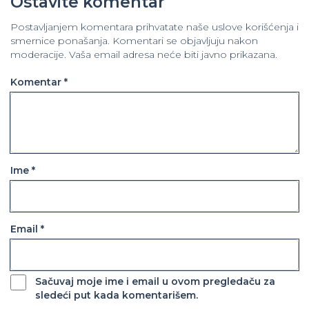
Ostavite komentar
Postavljanjem komentara prihvatate naše uslove korišćenja i
smernice ponašanja. Komentari se objavljuju nakon
moderacije. Vaša email adresa neće biti javno prikazana.
Komentar *
Ime *
Email *
Sačuvaj moje ime i email u ovom pregledaču za
sledeći put kada komentarišem.