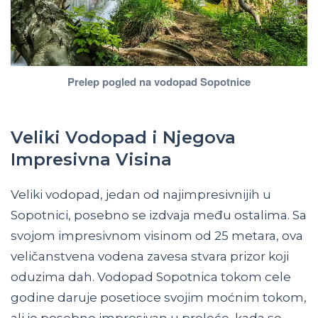
Prelep pogled na vodopad Sopotnice
Veliki Vodopad i Njegova
Impresivna Visina
Veliki vodopad, jedan od najimpresivnijih u
Sopotnici, posebno se izdvaja među ostalima. Sa
svojom impresivnom visinom od 25 metara, ova
veličanstvena vodena zavesa stvara prizor koji
oduzima dah. Vodopad Sopotnica tokom cele
godine daruje posetioce svojim moćnim tokom,
ali je posebno impresivan u proleće, kada se