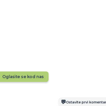
ije tokom cele godine?
e, da li se vaš smeštaj vidi pred 20.000+ putnika
ropustite priliku — oglasite se odmah!
Oglasite se kod nas
💬
Ostavite prvi komenta