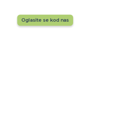
hotel sada!
Oglasite se kod nas