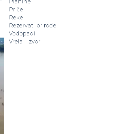
Planine
Priče
Reke
Rezervati prirode
Vodopadi
Vrela i izvori
Popunite
kapacitet vašeg
hotela
Hoteli koji su već na
platformi dobijaju više
rezervacija. Da li vas vidi
20.000+ posetilaca
mesečno? Ne ostajte u
senci — istaknite svoj