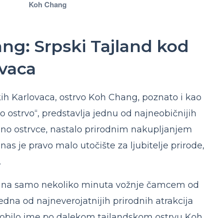
Koh Chang
ng: Srpski Tajland kod
vaca
h Karlovaca, ostrvo Koh Chang, poznato i kao
o ostrvo“, predstavlja jednu od najneobičnijih
čano ostrvce, nastalo prirodnim nakupljanjem
as je pravo malo utočište za ljubitelje prirode,
.
, na samo nekoliko minuta vožnje čamcem od
edna od najneverojatnijih prirodnih atrakcija
adobilo ime po dalekom tajlandskom ostrvu Koh