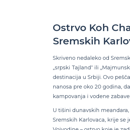
Ostrvo Koh Cha
Sremskih Karlo
Skriveno nedaleko od Sremski
„srpski Tajland“ ili „Majmunsk
destinacija u Srbiji. Ovo peš
nanosa pre oko 20 godina, dan
kampovanja i vodene zabave
U tišini dunavskih meandara
Sremskih Karlovaca, krije se j
Vojvodine – ostrvo koje je z