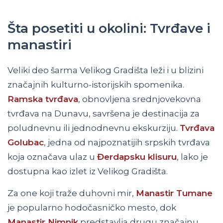
Šta posetiti u okolini: Tvrđave i
manastiri
Veliki deo šarma Velikog Gradišta leži i u blizini
značajnih kulturno-istorijskih spomenika.
Ramska tvrđava
, obnovljena srednjovekovna
tvrđava na Dunavu, savršena je destinacija za
poludnevnu ili jednodnevnu ekskurziju.
Tvrđava
Golubac
, jedna od najpoznatijih srpskih tvrđava
koja označava ulaz u
Đerdapsku klisuru
, lako je
dostupna kao izlet iz Velikog Gradišta.
Za one koji traže duhovni mir,
Manastir Tumane
je popularno hodočasničko mesto, dok
Manastir Nimnik
predstavlja drugu značajnu