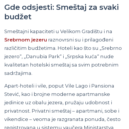
Gde odsjesti: Smeštaj za svaki
budžet
Smeštajni kapaciteti u Velikom Gradištu i na
Srebrnom jezeru
raznovrsni su i prilagođeni
različitim budžetima. Hoteli kao što su „Srebrno
jezero“, „Danubia Park“ i „Srpska kuća“ nude
kvalitetan hotelski smeštaj sa svim potrebnim
sadržajima.
Apart-hoteli i vile, poput Vile Lago i Pansiona
Stević, kao i brojne moderne apartmanske
jedinice uz obalu jezera, pružaju udobnost i
privatnost. Privatni smeštaj – apartmani, sobe i
vikendice – veoma je razgranata ponuda, često
registrovana u sistemu vaučera Ministarstva