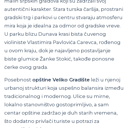
malih srpskih gradova koji su zadržali svoj
autentični karakter. Stara turska čaršija, prostrani
gradski trg i parkovi u centru stvaraju atmosferu
mira koja je idealna za odmor od gradske vreve.
U parku blizu Dunava krasi bista čuvenog
violiniste Vlastimira Pavlovića Carevca, rođenog
u ovom kraju, dok je najavljeno postavljanje
biste glumice Žanke Stokić, takođe ponosne
ćerke ovog grada.
Posebnost
opštine Veliko Gradište
leži u njenoj
urbanoj strukturi koja uspešno balansira između
tradicionalnog i modernog. Ulice su mirne,
lokalno stanovništvo gostoprimljivo, a sam
centar opštine zadržao je duh starih vremena,
što dodatno privlači turiste u potrazi za