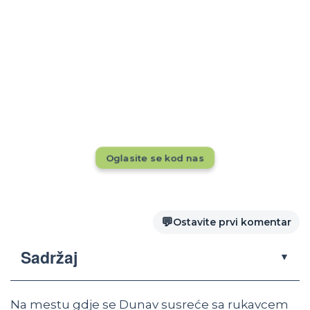
Rezervacije tokom cele godine?
Dok drugi pune kapacitete, da li se vaš
smeštaj vidi pred 20.000+ putnika mesečno?
Ne propustite priliku — oglasite se odmah!
Oglasite se kod nas
💬
Ostavite prvi komentar
Sadržaj
▼
Na mestu gdje se Dunav susreće sa rukavcem