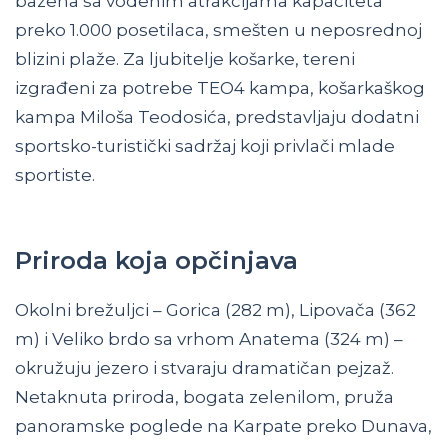
bazena sa vodenim atrakcijama kapaciteta
preko 1.000 posetilaca, smešten u neposrednoj
blizini plaže. Za ljubitelje košarke, tereni
izgrađeni za potrebe TEO4 kampa, košarkaškog
kampa Miloša Teodosića, predstavljaju dodatni
sportsko-turistički sadržaj koji privlači mlade
sportiste.
Priroda koja opčinjava
Okolni brežuljci – Gorica (282 m), Lipovača (362
m) i Veliko brdo sa vrhom Anatema (324 m) –
okružuju jezero i stvaraju dramatičan pejzaž.
Netaknuta priroda, bogata zelenilom, pruža
panoramske poglede na Karpate preko Dunava,