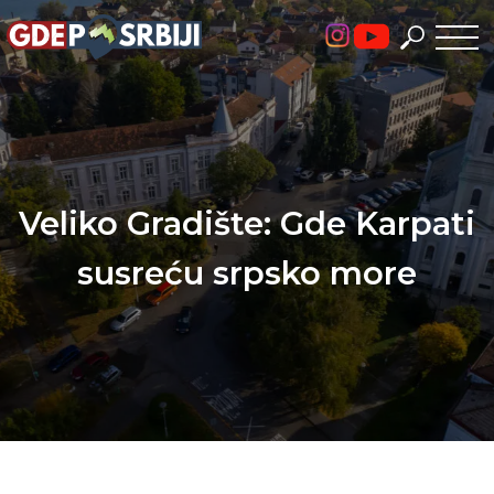
Skip
to
content
Veliko Gradište: Gde Karpati
susreću srpsko more