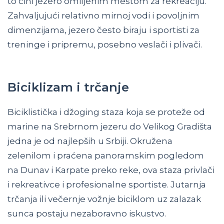
to čini jezero omiljenim mestom za rekreaciju.
Zahvaljujući relativno mirnoj vodi i povoljnim
dimenzijama, jezero često biraju i sportisti za
treninge i pripremu, posebno veslači i plivači.
Biciklizam i trčanje
Biciklistička i džoging staza koja se proteže od
marine na Srebrnom jezeru do Velikog Gradišta
jedna je od najlepših u Srbiji. Okružena
zelenilom i praćena panoramskim pogledom
na Dunav i Karpate preko reke, ova staza privlači
i rekreativce i profesionalne sportiste. Jutarnja
trčanja ili večernje vožnje biciklom uz zalazak
sunca postaju nezaboravno iskustvo.