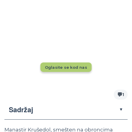
Rezervacije tokom cele godine?
Dok drugi pune kapacitete, da li se vaš
smeštaj vidi pred 20.000+ putnika mesečno?
Ne propustite priliku — oglasite se odmah!
Oglasite se kod nas
💬
1
Sadržaj
▼
Manastir Krušedol, smešten na obroncima