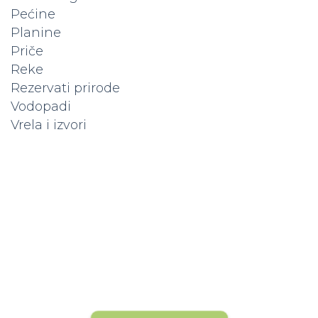
Pećine
Planine
Priče
Reke
Rezervati prirode
Vodopadi
Vrela i izvori
Popunite kapacitet vašeg
hotela
Hoteli koji su već na platformi dobijaju više
rezervacija. Da li vas vidi 20.000+ posetilaca
mesečno? Ne ostajte u senci — istaknite svoj
hotel sada!