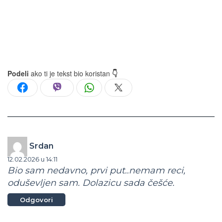
Podeli
ako ti je tekst bio koristan
👇
Srdan
12.02.2026 u 14:11
Bio sam nedavno, prvi put..nemam reci,
oduševljen sam. Dolazicu sada češće.
Odgovori