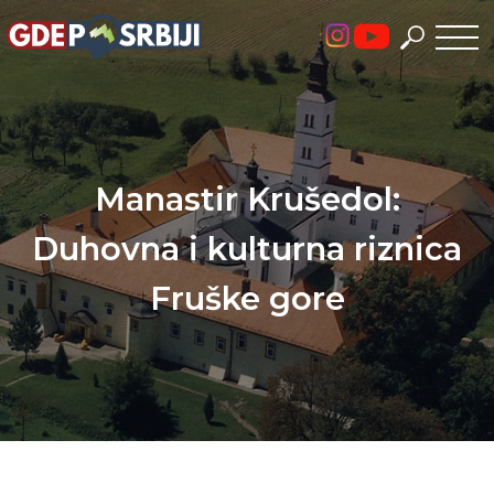
Skip
to
content
Manastir Krušedol:
Duhovna i kulturna riznica
Fruške gore