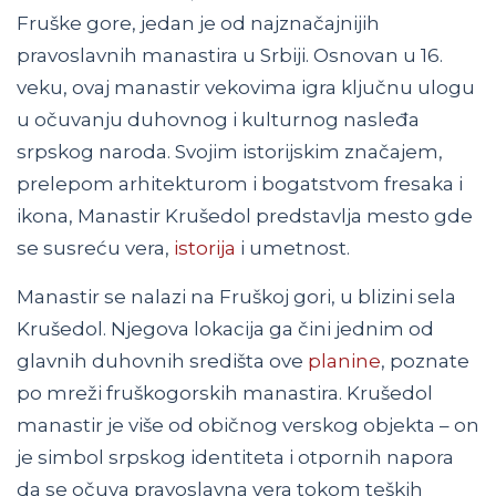
Fruške gore, jedan je od najznačajnijih
pravoslavnih manastira u Srbiji. Osnovan u 16.
veku, ovaj manastir vekovima igra ključnu ulogu
u očuvanju duhovnog i kulturnog nasleđa
srpskog naroda. Svojim istorijskim značajem,
prelepom arhitekturom i bogatstvom fresaka i
ikona, Manastir Krušedol predstavlja mesto gde
se susreću vera,
istorija
i umetnost.
Manastir se nalazi na Fruškoj gori, u blizini sela
Krušedol. Njegova lokacija ga čini jednim od
glavnih duhovnih središta ove
planine
, poznate
po mreži fruškogorskih manastira. Krušedol
manastir je više od običnog verskog objekta – on
je simbol srpskog identiteta i otpornih napora
da se očuva pravoslavna vera tokom teških