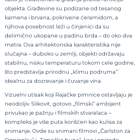
objekta. Građevine su podizane od tesanog
kamena i brvana, pokrivene ćeramidom, a
njihova posebnost leži u činjenici da su
delimično ukopane u padinu brda – do oko dva
metra. Ova arhitektonska karakteristika nije
slučajna – duboko u zemlji, objekti održavaju
stabilnu, nisku temperaturu tokom cele godine,
što predstavlja prirodnu „klimu podruma“
idealnu za dozrevanje i čuvanje vina.
Vizuelni utisak koji Rajačke pimnice ostavljaju je
neodoljiv. Slikovit, gotovo „filmski“ ambijent
privukao je pažnju i filmskih stvaralaca –
kompleks je više puta korišćen kao kulisa za
snimanje. Ovde su snimani filmovi „Čarlston za