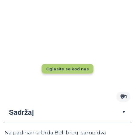
Rezervacije tokom cele godine?
Dok drugi pune kapacitete, da li se vaš
smeštaj vidi pred 20.000+ putnika mesečno?
Ne propustite priliku — oglasite se odmah!
Oglasite se kod nas
💬
1
Sadržaj
▼
Na padinama brda Beli breg, samo dva