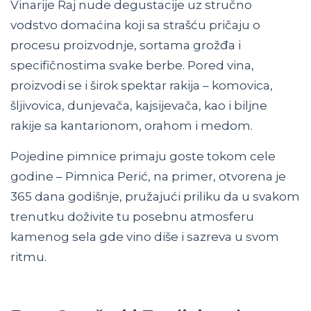
Vinarije Raj nude degustacije uz stručno
vodstvo domaćina koji sa strašću pričaju o
procesu proizvodnje, sortama grožđa i
specifičnostima svake berbe. Pored vina,
proizvodi se i širok spektar rakija – komovica,
šljivovica, dunjevača, kajsijevača, kao i biljne
rakije sa kantarionom, orahom i medom.
Pojedine pimnice primaju goste tokom cele
godine – Pimnica Perić, na primer, otvorena je
365 dana godišnje, pružajući priliku da u svakom
trenutku doživite tu posebnu atmosferu
kamenog sela gde vino diše i sazreva u svom
ritmu.