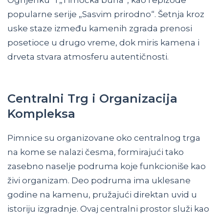
Ognjenku“ i „Timočka buna“, kao i epizode
popularne serije „Sasvim prirodno“. Šetnja kroz
uske staze između kamenih zgrada prenosi
posetioce u drugo vreme, dok miris kamena i
drveta stvara atmosferu autentičnosti.
Centralni Trg i Organizacija
Kompleksa
Pimnice su organizovane oko centralnog trga
na kome se nalazi česma, formirajući tako
zasebno naselje podruma koje funkcioniše kao
živi organizam. Deo podruma ima uklesane
godine na kamenu, pružajući direktan uvid u
istoriju izgradnje. Ovaj centralni prostor služi kao