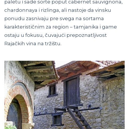
paletu i sade sorte poput cabernet sauvignona,
chardonnaya i rizlinga, ali nastoje da vinsku
ponudu zasnivaju pre svega na sortama
karakterističnim za region – tamjanika i game
ostaju u fokusu, čuvajući prepoznatljivost
Rajačkih vina na tržištu.