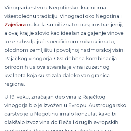
Vinogradarstvo u Negotinskoj krajini ima
višestolećnu tradiciju. Vinogradi oko Negotina i
Zaječara
nekada su bili znatno rasprostranjeniji,
a ovaj kraj je slovio kao idealan za gajenje vinove
loze zahvaljujući specifičnom mikroklimatu,
plodnom zemljištu i povoljnoj nadmorskoj visini
Rajačkog vinogorja. Ova dobitna kombinacija
prirodnih uslova stvarala je vina izuzetnog
kvaliteta koja su stizala daleko van granica
regiona.
U 19. veku, značajan deo vina iz Rajačkog
vinogorja bio je izvožen u Evropu. Austrougarsko
carstvo je u Negotinu imalo konzulat kako bi
olakšalo izvoz vina do Beča i drugih evropskih
metropola. Vina iz ovog kraja ukrašavala su i