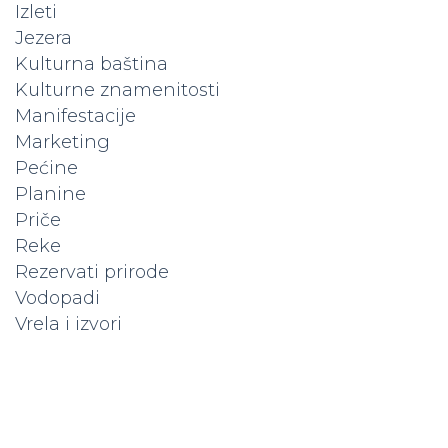
Izleti
Jezera
Kulturna baština
Kulturne znamenitosti
Manifestacije
Marketing
Pećine
Planine
Priče
Reke
Rezervati prirode
Vodopadi
Vrela i izvori
Popunite kapacitet vašeg