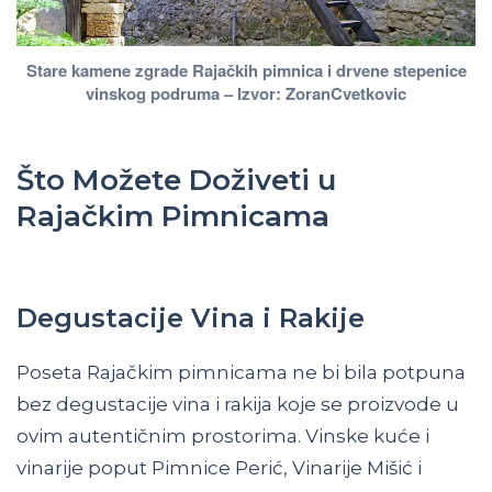
Stare kamene zgrade Rajačkih pimnica i drvene stepenice
vinskog podruma – Izvor: ZoranCvetkovic
Što Možete Doživeti u
Rajačkim Pimnicama
Degustacije Vina i Rakije
Poseta Rajačkim pimnicama ne bi bila potpuna
bez degustacije vina i rakija koje se proizvode u
ovim autentičnim prostorima. Vinske kuće i
vinarije poput Pimnice Perić, Vinarije Mišić i