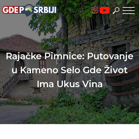
Skip
to
content
Rajačke Pimnice: Putovanje
u Kameno Selo Gde Život
Ima Ukus Vina