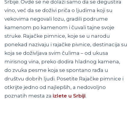
Srbije. Ovde se ne dolazi samo da se degustira
vino, već da se doživi priča o ljudima koji su
vekovima negovali lozu, gradili podrume
kamenom po kamenom i čuvali tajne svoje
struke. Rajačke pimnice, koje se u narodu
ponekad nazivaju i rajačke pivnice, destinacija su
koja se doživljava svim čulima – od ukusa
mirisnog vina, preko dodira hladnog kamena,
do zvuka pesme koja se spontano rađa u
društvu dobrih ljudi. Posetite Rajačke pimnice i
otkrijte jedno od najlepših, a nedovoljno
poznatih mesta za
izlete u Srbiji
.