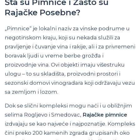
Šta su Pimnice i Zašto su
Rajačke Posebne?
„Pimnice“ je lokalni naziv za vinske podrume u
negotinskom kraju, koji su nekada služili za
pravljenje i čuvanje vina i rakije, ali i za privremeni
boravak ljudi u vreme berbe grožđa i
proizvodnje vina. Ovi objekti imaju višestruku
ulogu – to su skladišta, proizvodni prostori i
sezonski domovi vinogradara koji održavaju vezu
sa zemljom i lozom.
Dok se slični kompleksi mogu naći i u obližnjim
selima Rogljevo i Smedovac,
Rajačke pimnice
izdvajaju se kao najveće i najpoznatije. Kompleks
čini preko 200 kamenih zgrada grupisanih oko