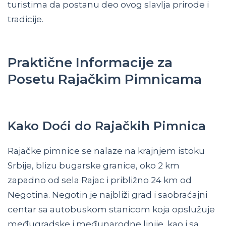
turistima da postanu deo ovog slavlja prirode i
tradicije.
Praktične Informacije za
Posetu Rajačkim Pimnicama
Kako Doći do Rajačkih Pimnica
Rajačke pimnice se nalaze na krajnjem istoku
Srbije, blizu bugarske granice, oko 2 km
zapadno od sela Rajac i približno 24 km od
Negotina. Negotin je najbliži grad i saobraćajni
centar sa autobuskom stanicom koja opslužuje
međugradske i međunarodne linije, kao i sa