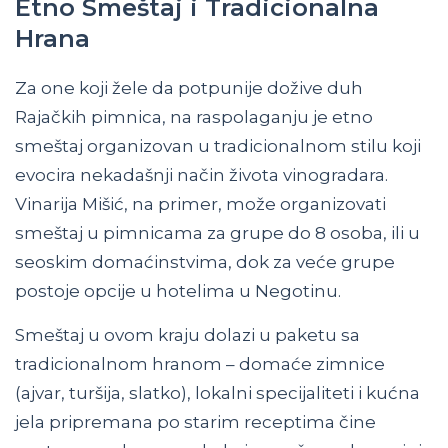
Etno Smeštaj i Tradicionalna
Hrana
Za one koji žele da potpunije dožive duh
Rajačkih pimnica, na raspolaganju je etno
smeštaj organizovan u tradicionalnom stilu koji
evocira nekadašnji način života vinogradara.
Vinarija Mišić, na primer, može organizovati
smeštaj u pimnicama za grupe do 8 osoba, ili u
seoskim domaćinstvima, dok za veće grupe
postoje opcije u hotelima u Negotinu.
Smeštaj u ovom kraju dolazi u paketu sa
tradicionalnom hranom – domaće zimnice
(ajvar, turšija, slatko), lokalni specijaliteti i kućna
jela pripremana po starim receptima čine