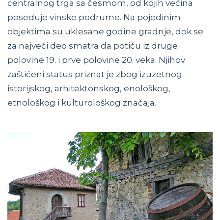
centralnog trga sa česmom, od kojih većina
poseduje vinske podrume. Na pojedinim
objektima su uklesane godine gradnje, dok se
za najveći deo smatra da potiču iz druge
polovine 19. i prve polovine 20. veka. Njihov
zaštićeni status priznat je zbog izuzetnog
istorijskog, arhitektonskog, enološkog,
etnološkog i kulturološkog značaja.