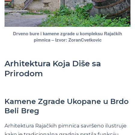
Drveno bure i kamene zgrade u kompleksu Rajačkih
pimnica – Izvor: ZoranCvetkovic
Arhitektura Koja Diše sa
Prirodom
Kamene Zgrade Ukopane u Brdo
Beli Breg
Arhitektura Rajačkih pimnica savršeno ilustruje
kako je tradicionalna gradnja pratila funkciju