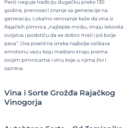
Perić neguje tradiciju dugačku preko 130
godina, prenoseci znanje sa generacije na
generaciju. Lokalno verovanje kaže da vina iz
Rajačkih pimnica „najlepše mirišu, imaju lekovita
svojstva i podstiču da se dobro misli i još bolje
peva“. Ova poetična izreka najbolje oslikava
emotivnu vezu koju meštani imaju prema
svojim pimnicama i vinu koje u njima živi i
sazreva.
Vina i Sorte Grožđa Rajačkog
Vinogorja