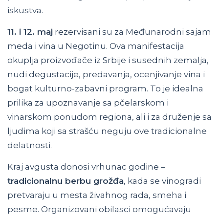
iskustva.
11. i 12. maj
rezervisani su za Međunarodni sajam
meda i vina u Negotinu. Ova manifestacija
okuplja proizvođače iz Srbije i susednih zemalja,
nudi degustacije, predavanja, ocenjivanje vina i
bogat kulturno-zabavni program. To je idealna
prilika za upoznavanje sa pčelarskom i
vinarskom ponudom regiona, ali i za druženje sa
ljudima koji sa strašću neguju ove tradicionalne
delatnosti.
Kraj avgusta donosi vrhunac godine –
tradicionalnu berbu grožđa
, kada se vinogradi
pretvaraju u mesta živahnog rada, smeha i
pesme. Organizovani obilasci omogućavaju