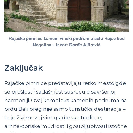
Rajačke pimnice kameni vinski podrum u selu Rajac kod
Negotina – Izvor: Đorđe Alfirević
Zaključak
Rajačke pimnice predstavljaju retko mesto gde
se prošlost i sadašnjost susreću u savršenoj
harmoniji. Ovaj kompleks kamenih podruma na
brdu Beli breg nije samo turistička destinacija –
to je živi muzej vinogradarske tradicije,
arhitektonske mudrosti i gostoljubivosti istočne