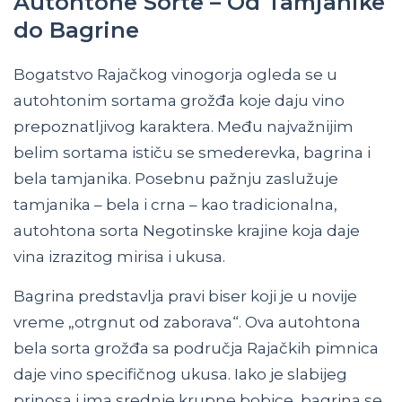
Autohtone Sorte – Od Tamjanike
do Bagrine
Bogatstvo Rajačkog vinogorja ogleda se u
autohtonim sortama grožđa koje daju vino
prepoznatljivog karaktera. Među najvažnijim
belim sortama ističu se smederevka, bagrina i
bela tamjanika. Posebnu pažnju zaslužuje
tamjanika – bela i crna – kao tradicionalna,
autohtona sorta Negotinske krajine koja daje
vina izrazitog mirisa i ukusa.
Bagrina predstavlja pravi biser koji je u novije
vreme „otrgnut od zaborava“. Ova autohtona
bela sorta grožđa sa područja Rajačkih pimnica
daje vino specifičnog ukusa. Iako je slabijeg
prinosa i ima srednje krupne bobice, bagrina se