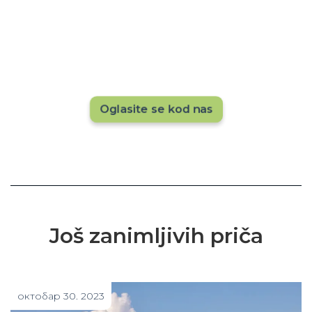
hotela
Hoteli koji su već na platformi dobijaju više
rezervacija. Da li vas vidi 20.000+ posetilaca
mesečno? Ne ostajte u senci — istaknite svoj
hotel sada!
Oglasite se kod nas
Još zanimljivih priča
октобар 30. 2023