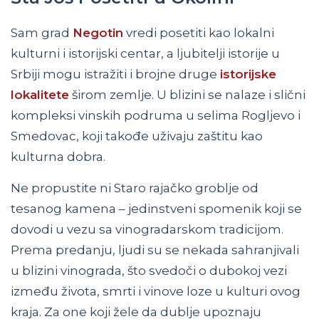
Sam grad
Negotin
vredi posetiti kao lokalni
kulturni i istorijski centar, a ljubitelji istorije u
Srbiji mogu istražiti i brojne druge
istorijske
lokalitete
širom zemlje. U blizini se nalaze i slični
kompleksi vinskih podruma u selima Rogljevo i
Smedovac, koji takođe uživaju zaštitu kao
kulturna dobra.
Ne propustite ni Staro rajačko groblje od
tesanog kamena – jedinstveni spomenik koji se
dovodi u vezu sa vinogradarskom tradicijom.
Prema predanju, ljudi su se nekada sahranjivali
u blizini vinograda, što svedoči o dubokoj vezi
između života, smrti i vinove loze u kulturi ovog
kraja. Za one koji žele da dublje upoznaju