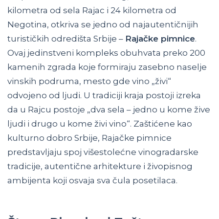
kilometra od sela Rajac i 24 kilometra od
Negotina, otkriva se jedno od najautentičnijih
turističkih odredišta Srbije –
Rajačke pimnice
.
Ovaj jedinstveni kompleks obuhvata preko 200
kamenih zgrada koje formiraju zasebno naselje
vinskih podruma, mesto gde vino „živi“
odvojeno od ljudi. U tradiciji kraja postoji izreka
da u Rajcu postoje „dva sela – jedno u kome žive
ljudi i drugo u kome živi vino“. Zaštićene kao
kulturno dobro Srbije, Rajačke pimnice
predstavljaju spoj višestolećne vinogradarske
tradicije, autentične arhitekture i živopisnog
ambijenta koji osvaja sva čula posetilaca.