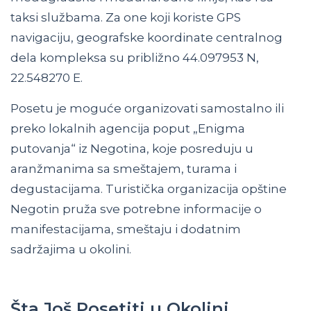
taksi službama. Za one koji koriste GPS
navigaciju, geografske koordinate centralnog
dela kompleksa su približno 44.097953 N,
22.548270 E.
Posetu je moguće organizovati samostalno ili
preko lokalnih agencija poput „Enigma
putovanja“ iz Negotina, koje posreduju u
aranžmanima sa smeštajem, turama i
degustacijama. Turistička organizacija opštine
Negotin pruža sve potrebne informacije o
manifestacijama, smeštaju i dodatnim
sadržajima u okolini.
Šta Još Posetiti u Okolini