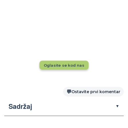
Rezervacije tokom cele godine?
Dok drugi pune kapacitete, da li se vaš
smeštaj vidi pred 20.000+ putnika mesečno?
Ne propustite priliku — oglasite se odmah!
Oglasite se kod nas
💬
Ostavite prvi komentar
Sadržaj
▼