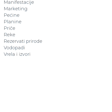
Manifestacije
Marketing
Pećine
Planine
Priče
Reke
Rezervati prirode
Vodopadi
Vrela i izvori
Popunite kapacitet vašeg
hotela
Hoteli koji su već na platformi dobijaju više
rezervacija. Da li vas vidi 20.000+ posetilaca
mesečno? Ne ostajte u senci — istaknite svoj