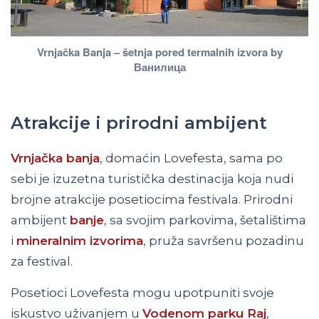
Vrnjačka Banja – šetnja pored termalnih izvora by
Ванилица
Atrakcije i prirodni ambijent
Vrnjačka banja
, domaćin Lovefesta, sama po
sebi je izuzetna turistička destinacija koja nudi
brojne atrakcije posetiocima festivala. Prirodni
ambijent
banje
, sa svojim parkovima, šetalištima
i
mineralnim izvorima
, pruža savršenu pozadinu
za festival.
Posetioci Lovefesta mogu upotpuniti svoje
iskustvo uživanjem u
Vodenom parku Raj
,