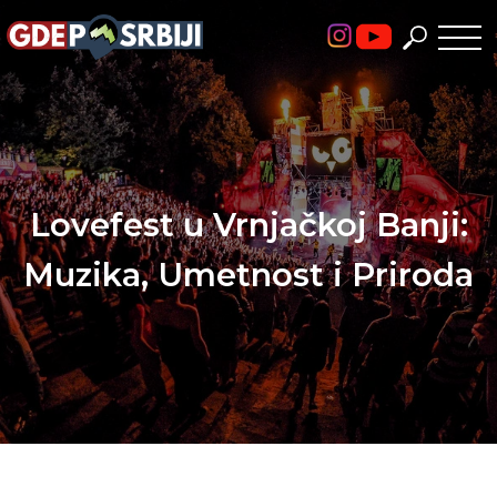
Skip
to
content
Lovefest u Vrnjačkoj Banji:
Muzika, Umetnost i Priroda