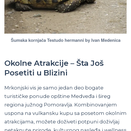
Šumska kornjača Testudo hermanni by Ivan Medenica
Okolne Atrakcije – Šta Još
Posetiti u Blizini
Mrkonjski vis je samo jedan deo bogate
turističke ponude opštine Medveđa i šireg
regiona južnog Pomoravlja. Kombinovanjem
uspona na vulkansku kupu sa posetom okolnim
atrakcijama, možete doživeti potpuni doživljaj
netaknute prirode, kulturnog nasleđa i wellness