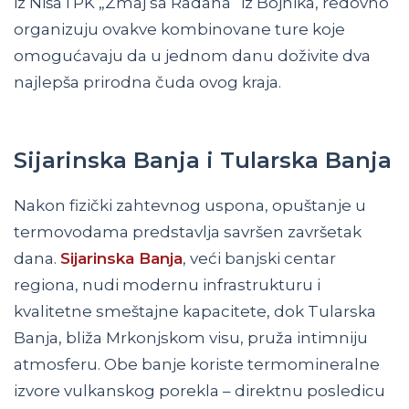
iz Niša i PK „Zmaj sa Radana“ iz Bojnika, redovno
organizuju ovakve kombinovane ture koje
omogućavaju da u jednom danu doživite dva
najlepša prirodna čuda ovog kraja.
Sijarinska Banja i Tularska Banja
Nakon fizički zahtevnog uspona, opuštanje u
termovodama predstavlja savršen završetak
dana.
Sijarinska Banja
, veći banjski centar
regiona, nudi modernu infrastrukturu i
kvalitetne smeštajne kapacitete, dok Tularska
Banja, bliža Mrkonjskom visu, pruža intimniju
atmosferu. Obe banje koriste termomineralne
izvore vulkanskog porekla – direktnu posledicu