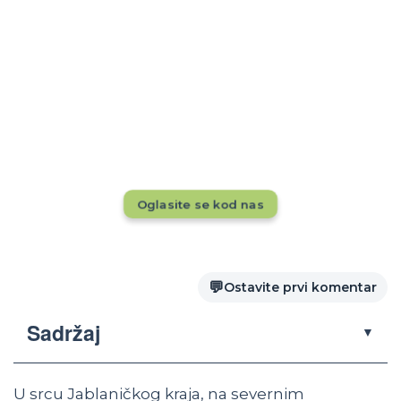
Rezervacije tokom cele godine?
Dok drugi pune kapacitete, da li se vaš
smeštaj vidi pred 20.000+ putnika mesečno?
Ne propustite priliku — oglasite se odmah!
Oglasite se kod nas
💬
Ostavite prvi komentar
Sadržaj
▼
U srcu Jablaničkog kraja, na severnim