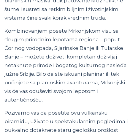
planinskih masiva, dok putovanje kroz reliktne
šume i susreti sa retkim biljnim i životinjskim
vrstama čine svaki korak vrednim truda.
Kombinovanjem posete Mrkonjskom visu sa
drugim prirodnim lepotama regiona – poput
Ćorinog vodopada, Sijarinske Banje ili Tularske
Banje – možete doživeti kompletan doživljaj
netaknute prirode i bogatog kulturnog nasleđa
južne Srbije. Bilo da ste iskusni planinar ili tek
počinjete sa planinskim avanturama, Mrkonjski
vis će vas oduševiti svojom lepotom i
autentičnošću.
Pozivamo vas da posetite ovu vulkansku
piramidu, uživate u spektakularnim pogledima i
bukvalno dotaknete staru geološku prošlost