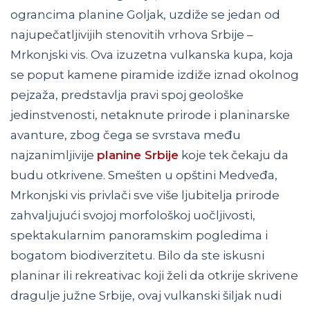
ograncima planine Goljak, uzdiže se jedan od
najupečatljivijih stenovitih vrhova Srbije –
Mrkonjski vis. Ova izuzetna vulkanska kupa, koja
se poput kamene piramide izdiže iznad okolnog
pejzaža, predstavlja pravi spoj geološke
jedinstvenosti, netaknute prirode i planinarske
avanture, zbog čega se svrstava među
najzanimljivije
planine Srbije
koje tek čekaju da
budu otkrivene. Smešten u opštini Medveđa,
Mrkonjski vis privlači sve više ljubitelja prirode
zahvaljujući svojoj morfološkoj uočljivosti,
spektakularnim panoramskim pogledima i
bogatom biodiverzitetu. Bilo da ste iskusni
planinar ili rekreativac koji želi da otkrije skrivene
dragulје južne Srbije, ovaj vulkanski šiljak nudi