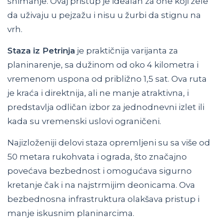
snimanje. Ovaj pristup je idealan za one koji žele
da uživaju u pejzažu i nisu u žurbi da stignu na
vrh.
Staza iz Petrinja
je praktičnija varijanta za
planinarenje, sa dužinom od oko 4 kilometra i
vremenom uspona od približno 1,5 sat. Ova ruta
je kraća i direktnija, ali ne manje atraktivna, i
predstavlja odličan izbor za jednodnevni izlet ili
kada su vremenski uslovi ograničeni.
Najizloženiji delovi staza opremljeni su sa više od
50 metara rukohvata i ograda, što značajno
povećava bezbednost i omogućava sigurno
kretanje čak i na najstrmijim deonicama. Ova
bezbednosna infrastruktura olakšava pristup i
manje iskusnim planinarcima.