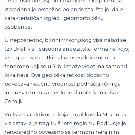
Tektonski predisponirana planinska piramida
izgrađena je pretežno od andezita, što joj daje
karakterističan izgled i geomorfološku
osobenost.
U neposrednoj blizini Mrkonjskog visa nalazi se
tzv. „Mali vis“, susedna andezitska forma na kojoj
je registrovan retki nalaz pseudokamenica –
fenomen koji se u Srbiji može videti na samo tri
lokaliteta. Ova geološka retkost dodatno
povećava naučnu vrednost područja i čini ga
interesantnim za geologe i ljubitelje nauka o
Zemlji.
Vulkanska aktivnost koja je oblikovala Mrkonjski
vis ostavila je trag i u širem regionu. Područje je
neposredno povezano sa termomineralnim