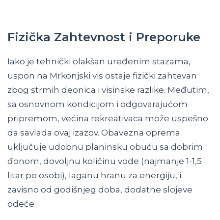
Fizička Zahtevnost i Preporuke
Iako je tehnički olakšan uređenim stazama,
uspon na Mrkonjski vis ostaje fizički zahtevan
zbog strmih deonica i visinske razlike. Međutim,
sa osnovnom kondicijom i odgovarajućom
pripremom, većina rekreativaca može uspešno
da savlada ovaj izazov. Obavezna oprema
uključuje udobnu planinsku obuću sa dobrim
đonom, dovoljnu količinu vode (najmanje 1-1,5
litar po osobi), laganu hranu za energiju, i
zavisno od godišnjeg doba, dodatne slojeve
odeće.