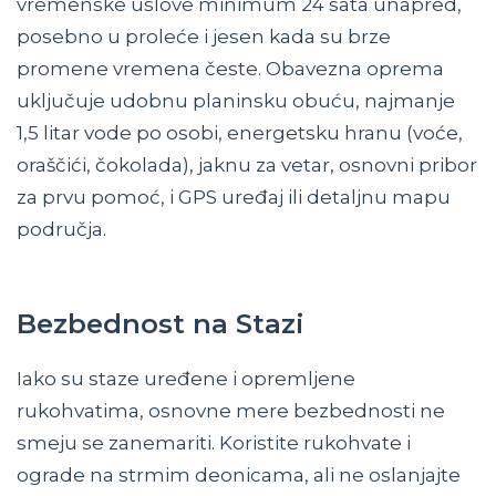
vremenske uslove minimum 24 sata unapred,
posebno u proleće i jesen kada su brze
promene vremena česte. Obavezna oprema
uključuje udobnu planinsku obuću, najmanje
1,5 litar vode po osobi, energetsku hranu (voće,
oraščići, čokolada), jaknu za vetar, osnovni pribor
za prvu pomoć, i GPS uređaj ili detaljnu mapu
područja.
Bezbednost na Stazi
Iako su staze uređene i opremljene
rukohvatima, osnovne mere bezbednosti ne
smeju se zanemariti. Koristite rukohvate i
ograde na strmim deonicama, ali ne oslanjajte