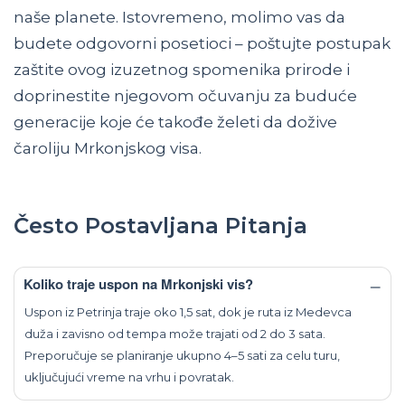
naše planete. Istovremeno, molimo vas da
budete odgovorni posetioci – poštujte postupak
zaštite ovog izuzetnog spomenika prirode i
doprinestite njegovom očuvanju za buduće
generacije koje će takođe želeti da dožive
čaroliju Mrkonjskog visa.
Često Postavljana Pitanja
Koliko traje uspon na Mrkonjski vis?
Uspon iz Petrinja traje oko 1,5 sat, dok je ruta iz Medevca
duža i zavisno od tempa može trajati od 2 do 3 sata.
Preporučuje se planiranje ukupno 4–5 sati za celu turu,
uključujući vreme na vrhu i povratak.