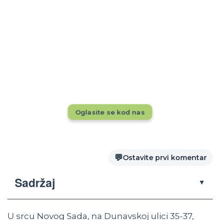
Rezervacije tokom cele godine?
Dok drugi pune kapacitete, da li se vaš
smeštaj vidi pred 20.000+ putnika mesečno?
Ne propustite priliku — oglasite se odmah!
Oglasite se kod nas
💬
Ostavite prvi komentar
Sadržaj
▼
U srcu Novog Sada, na Dunavskoj ulici 35-37,