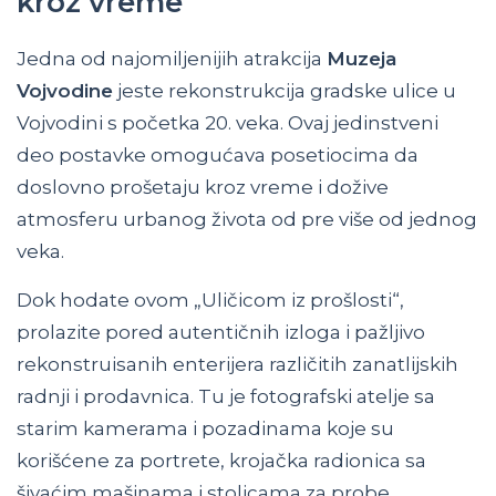
kroz vreme
Jedna od najomiljenijih atrakcija
Muzeja
Vojvodine
jeste rekonstrukcija gradske ulice u
Vojvodini s početka 20. veka. Ovaj jedinstveni
deo postavke omogućava posetiocima da
doslovno prošetaju kroz vreme i dožive
atmosferu urbanog života od pre više od jednog
veka.
Dok hodate ovom „Uličicom iz prošlosti“,
prolazite pored autentičnih izloga i pažljivo
rekonstruisanih enterijera različitih zanatlijskih
radnji i prodavnica. Tu je fotografski atelje sa
starim kamerama i pozadinama koje su
korišćene za portrete, krojačka radionica sa
šivaćim mašinama i stolicama za probe,