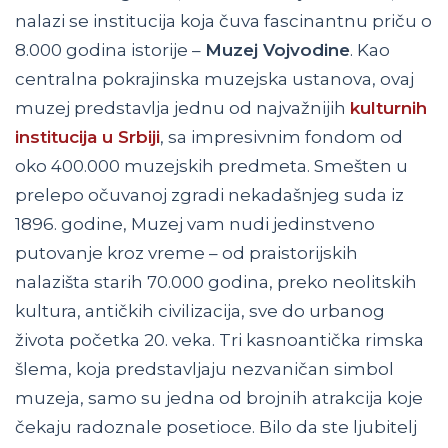
nalazi se institucija koja čuva fascinantnu priču o
8.000 godina istorije –
Muzej Vojvodine
. Kao
centralna pokrajinska muzejska ustanova, ovaj
muzej predstavlja jednu od najvažnijih
kulturnih
institucija u Srbiji
, sa impresivnim fondom od
oko 400.000 muzejskih predmeta. Smešten u
prelepo očuvanoj zgradi nekadašnjeg suda iz
1896. godine, Muzej vam nudi jedinstveno
putovanje kroz vreme – od praistorijskih
nalazišta starih 70.000 godina, preko neolitskih
kultura, antičkih civilizacija, sve do urbanog
života početka 20. veka. Tri kasnoantička rimska
šlema, koja predstavljaju nezvaničan simbol
muzeja, samo su jedna od brojnih atrakcija koje
čekaju radoznale posetioce. Bilo da ste ljubitelj