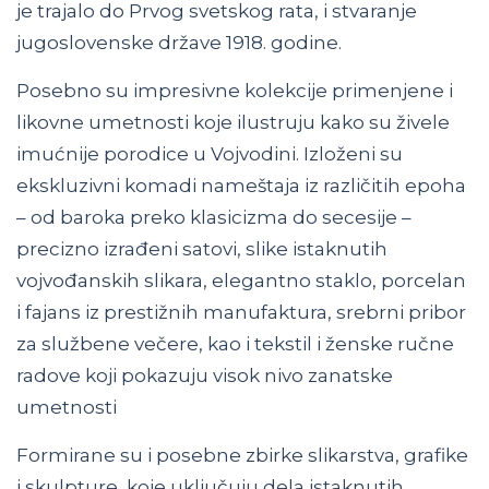
je trajalo do Prvog svetskog rata, i stvaranje
jugoslovenske države 1918. godine.
Posebno su impresivne kolekcije primenjene i
likovne umetnosti koje ilustruju kako su živele
imućnije porodice u Vojvodini. Izloženi su
ekskluzivni komadi nameštaja iz različitih epoha
– od baroka preko klasicizma do secesije –
precizno izrađeni satovi, slike istaknutih
vojvođanskih slikara, elegantno staklo, porcelan
i fajans iz prestižnih manufaktura, srebrni pribor
za službene večere, kao i tekstil i ženske ručne
radove koji pokazuju visok nivo zanatske
umetnosti
Formirane su i posebne zbirke slikarstva, grafike
i skulpture, koje uključuju dela istaknutih