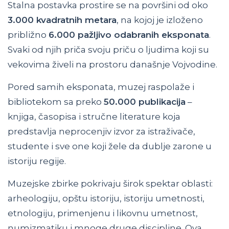
Stalna postavka prostire se na površini od oko
3.000 kvadratnih metara
, na kojoj je izloženo
približno
6.000 pažljivo odabranih eksponata
.
Svaki od njih priča svoju priču o ljudima koji su
vekovima živeli na prostoru današnje Vojvodine.
Pored samih eksponata, muzej raspolaže i
bibliotekom sa preko
50.000 publikacija
–
knjiga, časopisa i stručne literature koja
predstavlja neprocenjiv izvor za istraživače,
studente i sve one koji žele da dublje zarone u
istoriju regije.
Muzejske zbirke pokrivaju širok spektar oblasti:
arheologiju, opštu istoriju, istoriju umetnosti,
etnologiju, primenjenu i likovnu umetnost,
numizmatiku i mnoge druge discipline. Ova