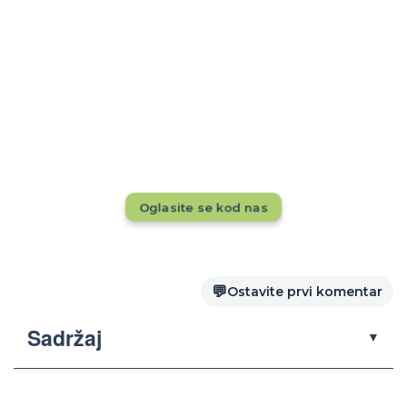
Rezervacije tokom cele godine?
Dok drugi pune kapacitete, da li se vaš
smeštaj vidi pred 20.000+ putnika mesečno?
Ne propustite priliku — oglasite se odmah!
Oglasite se kod nas
💬
Ostavite prvi komentar
Sadržaj
▼