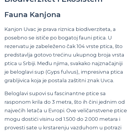
Fauna Kanjona
Kanjon Uvac je prava riznica biodiverziteta, a
posebno se ističe po bogatoj fauni ptica. U
rezervatu je zabeleženo čak 104 vrste ptica, što
predstavlja gotovo trećinu ukupnog broja vrsta
ptica u Srbiji. Među njima, svakako najznačajniji
je beloglavi sup (Gyps fulvus), impresivna ptica
grabljivica koja je postala zaštitni znak Uvca.
Beloglavi supovi su fascinantne ptice sa
rasponom krila do 3 metra, što ih čini jednim od
najvećih letača u Evropi. Ove veličanstvene ptice
mogu dostići visinu od 1.500 do 2.000 metara i
provesti sate u krstarenju vazduhom u potrazi