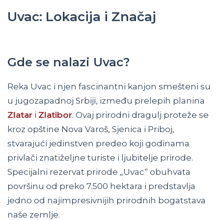
Uvac: Lokacija i Značaj
Gde se nalazi Uvac?
Reka Uvac i njen fascinantni kanjon smešteni su
u jugozapadnoj Srbiji, između prelepih planina
Zlatar
i
Zlatibor
. Ovaj prirodni dragulj proteže se
kroz opštine Nova Varoš, Sjenica i Priboj,
stvarajući jedinstven predeo koji godinama
privlači znatiželjne turiste i ljubitelje prirode.
Specijalni rezervat prirode „Uvac“ obuhvata
površinu od preko 7.500 hektara i predstavlja
jedno od najimpresivnijih prirodnih bogatstava
naše zemlje.