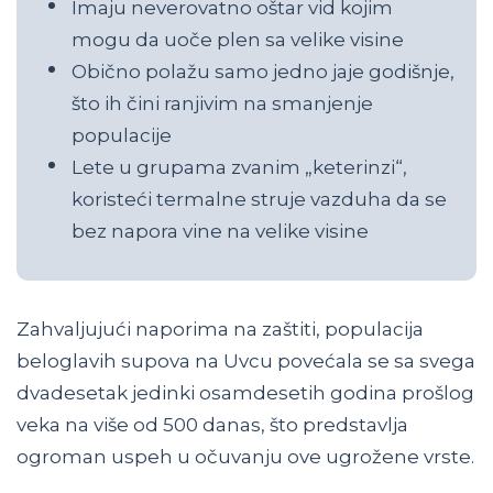
Imaju neverovatno oštar vid kojim
mogu da uoče plen sa velike visine
Obično polažu samo jedno jaje godišnje,
što ih čini ranjivim na smanjenje
populacije
Lete u grupama zvanim „keterinzi“,
koristeći termalne struje vazduha da se
bez napora vine na velike visine
Zahvaljujući naporima na zaštiti, populacija
beloglavih supova na Uvcu povećala se sa svega
dvadesetak jedinki osamdesetih godina prošlog
veka na više od 500 danas, što predstavlja
ogroman uspeh u očuvanju ove ugrožene vrste.