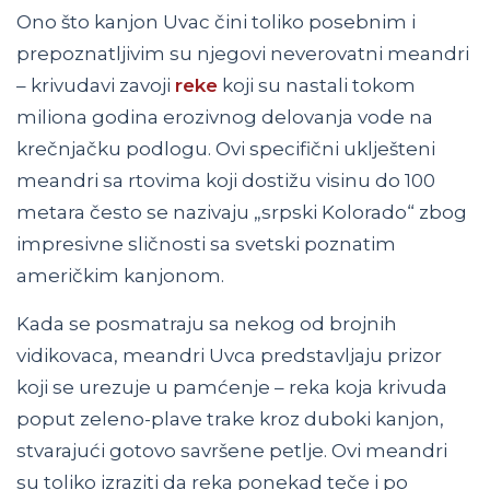
Ono što kanjon Uvac čini toliko posebnim i
prepoznatljivim su njegovi neverovatni meandri
– krivudavi zavoji
reke
koji su nastali tokom
miliona godina erozivnog delovanja vode na
krečnjačku podlogu. Ovi specifični uklješteni
meandri sa rtovima koji dostižu visinu do 100
metara često se nazivaju „srpski Kolorado“ zbog
impresivne sličnosti sa svetski poznatim
američkim kanjonom.
Kada se posmatraju sa nekog od brojnih
vidikovaca, meandri Uvca predstavljaju prizor
koji se urezuje u pamćenje – reka koja krivuda
poput zeleno-plave trake kroz duboki kanjon,
stvarajući gotovo savršene petlje. Ovi meandri
su toliko izraziti da reka ponekad teče i po