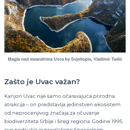
Magla nad meandrima Uvca by Svjetlopis, Vladimir Tadić
Zašto je Uvac važan?
Kanjon Uvac nije samo očaravajuća prirodna
atrakcija – on predstavlja jedinstven ekosistem
od neprocenjivog značaja za očuvanje
biodiverziteta Srbije i šireg regiona. Godine 1995.
ovo područje je proglašeno Specijalnim