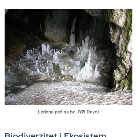
Ledena pećina bz JYB Devot
Biodiverzitet i Ekosistem