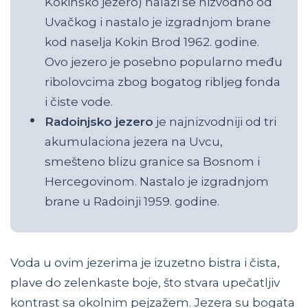
Kokinsko jezero) nalazi se nizvodno od
Uvačkog i nastalo je izgradnjom brane
kod naselja Kokin Brod 1962. godine.
Ovo jezero je posebno popularno među
ribolovcima zbog bogatog ribljeg fonda
i čiste vode.
Radoinjsko jezero
je najnizvodniji od tri
akumulaciona jezera na Uvcu,
smešteno blizu granice sa Bosnom i
Hercegovinom. Nastalo je izgradnjom
brane u Radoinji 1959. godine.
Voda u ovim jezerima je izuzetno bistra i čista,
plave do zelenkaste boje, što stvara upečatljiv
kontrast sa okolnim pejzažem. Jezera su bogata