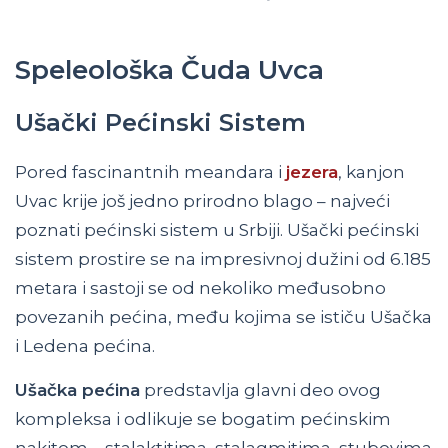
Speleološka Čuda Uvca
Ušački Pećinski Sistem
Pored fascinantnih meandara i
jezera
, kanjon
Uvac krije još jedno prirodno blago – najveći
poznati pećinski sistem u Srbiji. Ušački pećinski
sistem prostire se na impresivnoj dužini od 6.185
metara i sastoji se od nekoliko međusobno
povezanih pećina, među kojima se ističu Ušačka
i Ledena pećina.
Ušačka pećina
predstavlja glavni deo ovog
kompleksa i odlikuje se bogatim pećinskim
nakitom – stalaktitima, stalagmitima, stubovima